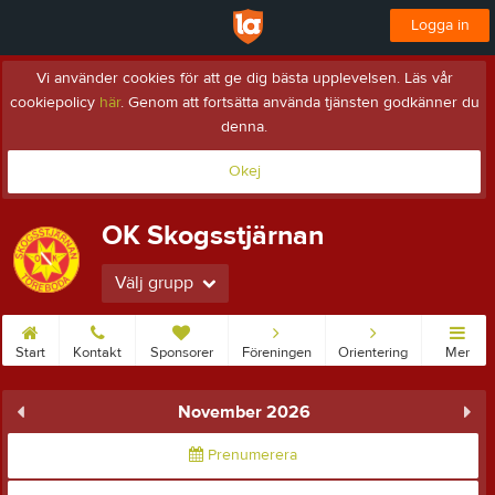
Logga in
Vi använder cookies för att ge dig bästa upplevelsen. Läs vår
cookiepolicy
här
. Genom att fortsätta använda tjänsten godkänner du
denna.
Okej
OK Skogsstjärnan
Välj grupp
Start
Kontakt
Sponsorer
Föreningen
Orientering
Mer
November 2026
Prenumerera