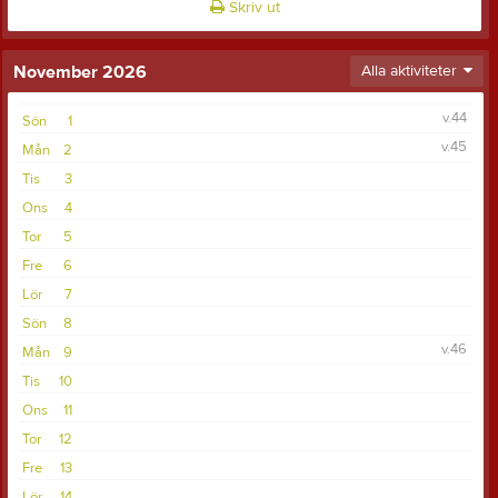
Skriv ut
November 2026
Alla aktiviteter
v.44
Sön
1
v.45
Mån
2
Tis
3
Ons
4
Tor
5
Fre
6
Lör
7
Sön
8
v.46
Mån
9
Tis
10
Ons
11
Tor
12
Fre
13
Lör
14