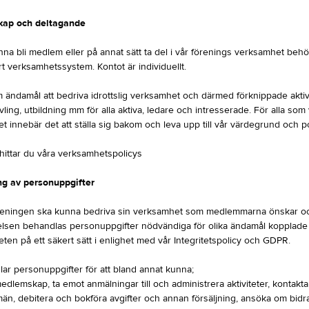
ap och deltagande
nna bli medlem eller på annat sätt ta del i vår förenings verksamhet beh
rt verksamhetssystem. Kontot är individuellt.
m ändamål att bedriva idrottslig verksamhet och därmed förknippade aktiv
ävling, utbildning mm för alla aktiva, ledare och intresserade. För alla som v
 innebär det att ställa sig bakom och leva upp till vår värdegrund och po
 hittar du våra verksamhetspolicys
g av personuppgifter
öreningen ska kunna bedriva sin verksamhet som medlemmarna önskar o
elsen behandlas personuppgifter nödvändiga för olika ändamål kopplade t
en på ett säkert sätt i enlighet med vår Integritetspolicy och GDPR.
ar personuppgifter för att bland annat kunna;
edlemskap, ta emot anmälningar till och administrera aktiviteter, kontak
än, debitera och bokföra avgifter och annan försäljning, ansöka om bid