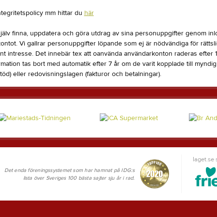
integritetspolicy mm hittar du
här
jälv finna, uppdatera och göra utdrag av sina personuppgifter genom in
tot. Vi gallrar personuppgifter löpande som ej är nödvändiga för rättslig
mänt intresse. Det innebär tex att oanvända användarkonton raderas efter
rmation tas bort med automatik efter 7 år om de varit kopplade till myndi
töd) eller redovisningslagen (fakturor och betalningar).
laget.se
Det enda föreningssystemet som har hamnat på IDG:s
lista över Sveriges 100 bästa sajter sju år i rad.