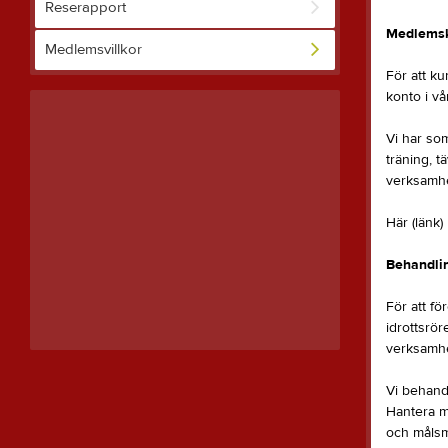
Reserapport
Medlemsk
Medlemsvillkor
För att ku
konto i vå
Vi har so
träning, t
verksamhet
Här (länk)
Behandlin
För att f
idrottsrör
verksamhet
Vi behandl
Hantera m
och målsm