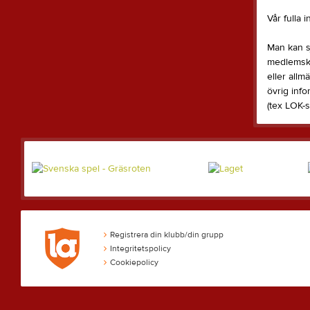
Vår fulla 
Man kan s
medlemskon
eller all
övrig info
(tex LOK-s
Registrera din klubb/din grupp
Integritetspolicy
Cookiepolicy