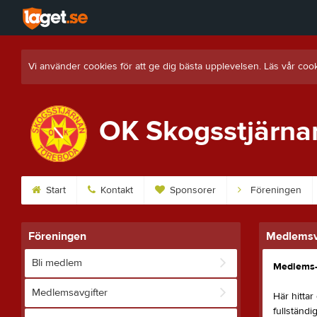
Vi använder cookies för att ge dig bästa upplevelsen. Läs vår coo
OK Skogsstjärna
Start
Kontakt
Sponsorer
Föreningen
Föreningen
Medlemsvi
Bli medlem
Medlems- 
Medlemsavgifter
Här hittar
fullständi