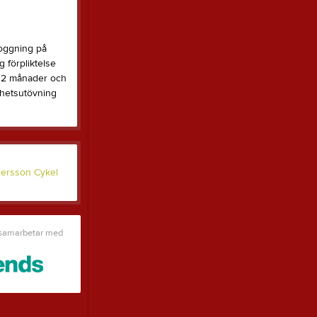
loggning på
 förpliktelse
 12 månader och
ghetsutövning
 samarbetar med