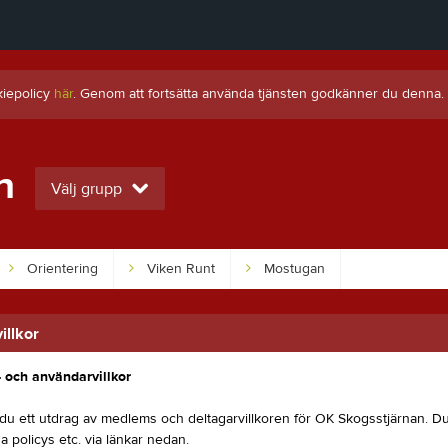
kiepolicy
här
. Genom att fortsätta använda tjänsten godkänner du denna.
n
Välj grupp
Orientering
Viken Runt
Mostugan
llkor
och användarvillkor
 du ett utdrag av medlems och deltagarvillkoren för OK Skogsstjärnan. Du
ga policys etc. via länkar nedan.