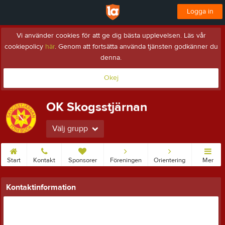
Logga in
Vi använder cookies för att ge dig bästa upplevelsen. Läs vår
cookiepolicy
här
. Genom att fortsätta använda tjänsten godkänner du
denna.
Okej
OK Skogsstjärnan
Välj grupp
Start
Kontakt
Sponsorer
Föreningen
Orientering
Mer
Kontaktinformation