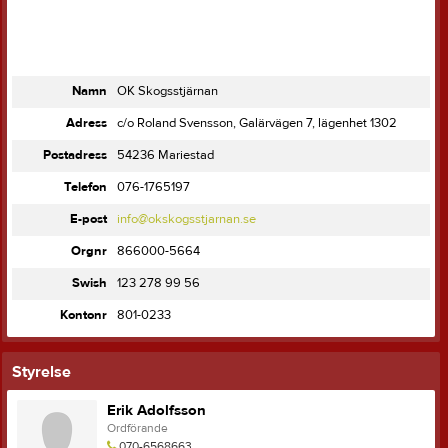
Namn
OK Skogsstjärnan
Adress
c/o Roland Svensson, Galärvägen 7, lägenhet 1302
Postadress
54236 Mariestad
Telefon
076-1765197
E-post
info@okskogsstjarnan.se
Orgnr
866000-5664
Swish
123 278 99 56
Kontonr
801-0233
Styrelse
Erik Adolfsson
Ordförande
070-6568663