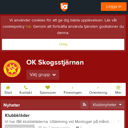
Logga in
Vi använder cookies för att ge dig bästa upplevelsen. Läs vår
cookiepolicy
här
. Genom att fortsätta använda tjänsten godkänner du
denna.
Okej
OK Skogsstjärnan
Välj grupp
Start
Kontakt
Sponsorer
Föreningen
Orientering
Mer
Nyheter
Klubbnyheter
Klubbkläder
Vi har fått klubbkläderna. Utlämning vid Mostugan på måndag 19:15. Jag tar även med dem till första ungdomsträningen. Hör av dig om du hellre vill hämta på annan tid på Ängsvägen 4.
OK Skogsstjärnan
för 7 dagar sedan
0