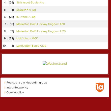
4.
(29)
Sällskapet Boule Hjo
5.
(4)
Skara HF A-lag
6.
(78)
IK Svane A-lag
7.
(10)
Mariestad BoIS Hockey Ungdom U18
8.
(13)
Mariestad BoIS Hockey Ungdom U20
9.
(62)
Lidköpings MCK
10.
(8)
Landvetter Boule Club
Registrera din klubb/din grupp
Integritetspolicy
Cookiepolicy