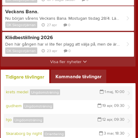
Veckans Bana.
Nu början vårens Veckans Bana. Mostugan tisdag 28/4. Länk till Eventor: här
OK Skogsstjärnan
27 apr
0
Klädbeställning 2026
Den här gången har vi lite fler plagg att välja på, men de är så pass lika de tidigare att man inte måste köpa nya. Daloc sponsrar oss i ytterligare tre år. Länk: https://clubshop.nonamesport.com/sv/ Följ stegen där för att skapa användare eller logga in. Kod: 00396SKOGS Clubshopen är öppen fram till: 4/5 Storleksprovning är det bästa sätter att testa ut sin storlek, men det går även att använda storlekstabeller/guider via shoppen om man klickar in på respektive plagg. Kläderna finns i klubbrummet i Mostugan från och med torsdag 23/4 18:30 till söndag 3/5 19:00. Mostugan är upplåst torsdag 23/4 18:30-20:00, sön 26/4 10:00, samt onsdag 29/4 17:30-19:00. Låna en nyckel om det är svårt att passa dessa tider. Alla plagg finns inte i alla storlekar, så kolla på listan för att se vilket plagg som finns att prova i din storlek. Några plagg kanske inte tillverkas om det blir för liten beställning. Vi tar då kontakt för att se om man vill beställa något annat. Vid detta tillfälle subventionerar klubben med 50% (Ej Route softshell). Trek O-shirt kostar 1 kr för ungdomar. Priset som presenteras är det man betalar. Vuxna som springer tre nationella tävlingar HT2026-VT2027 får kostnaden för en o-shirt återbetald från klubben genom att meddela Barbro b.adolfsson58@gmail.com
OK Skogsstjärnan
23 apr
0
Visa fler nyheter
Kommande tävlingar
Tidigare tävlingar
krets medel
1 maj, 10:00
Ungdomsträning
gudhem
19 apr, 09:30
Ungdomsträning
hjo
12 apr, 09:30
Ungdomsträning
Skaraborg by night
3 mar, 18:30
Orientering