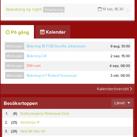
Skaraborg by night
19 feb, 18:30
Orientering
Kalender
På gång
9 aug, 10:00
Mostugan
Bokning 18 FUB Gunilla Johansson
2 sep, 15:00
Mostugan
Bokning U4
4 sep, 08:00
Mostugan
DM-natt
3 okt, 08:00
Mostugan
Bokning nr? Roland Svensson
Kalenderöversikt
Besökartoppen
Länet
1.
(6)
Slottsskogens Petanque Club
2.
(25)
Skultorps IF
3.
(26)
Vara SK Herr A1