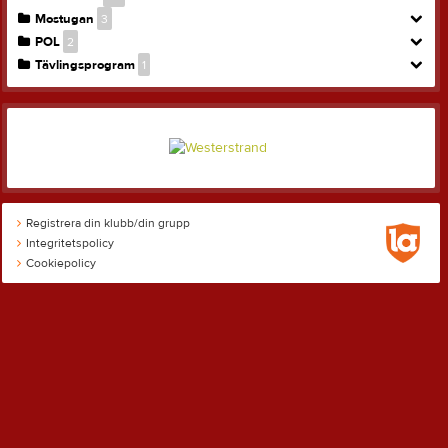
Mostugan
3
POL
2
Tävlingsprogram
1
Registrera din klubb/din grupp
Integritetspolicy
Cookiepolicy