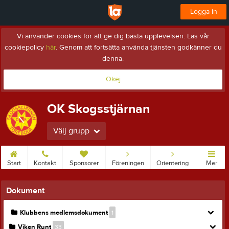
Logga in
Vi använder cookies för att ge dig bästa upplevelsen. Läs vår
cookiepolicy
här
. Genom att fortsätta använda tjänsten godkänner du
denna.
Okej
OK Skogsstjärnan
Välj grupp
Start
Kontakt
Sponsorer
Föreningen
Orientering
Mer
Dokument
Klubbens medlemsdokument
1
Viken Runt
33