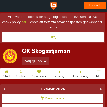
Logga in
Vi använder cookies för att ge dig bästa upplevelsen. Läs vår
cookiepolicy
här
. Genom att fortsätta använda tjänsten godkänner du
denna.
Okej
OK Skogsstjärnan
Välj grupp
Start
Kontakt
Sponsorer
Föreningen
Orientering
Mer
Oktober 2026
Prenumerera