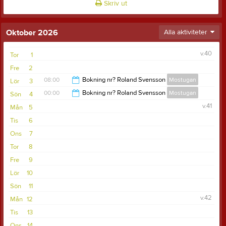
Skriv ut
Oktober 2026
Alla aktiviteter
v.40
Tor
1
Fre
2
08:00
Bokning nr? Roland Svensson
Mostugan
Lör
3
00:00
Bokning nr? Roland Svensson
Mostugan
Sön
4
00:00
v.41
Mån
5
23:00
Tis
6
Ons
7
Tor
8
Fre
9
Lör
10
Sön
11
v.42
Mån
12
Tis
13
Ons
14