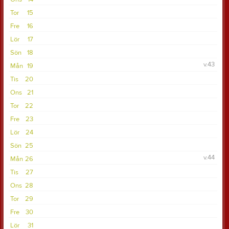
Tor
15
Fre
16
Lör
17
Sön
18
v.43
Mån
19
Tis
20
Ons
21
Tor
22
Fre
23
Lör
24
Sön
25
v.44
Mån
26
Tis
27
Ons
28
Tor
29
Fre
30
Lör
31