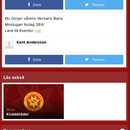
Dela
Tweeta
Nu början vårens Veckans Bana.
Mostugan tisdag 28/4.
Länk till Eventor:
här
Kent Andersson
Dela
Tweeta
Läs också
30 jul
Klubbkläder