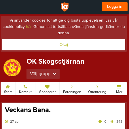
Logga in
Vi använder cookies för att ge dig bästa upplevelsen. Läs vår
cookiepolicy
här
. Genom att fortsätta använda tjänsten godkänner du
denna.
Okej
OK Skogsstjärnan
Välj grupp
Start
Kontakt
Sponsorer
Föreningen
Orientering
Mer
Veckans Bana.
27 apr
0
343