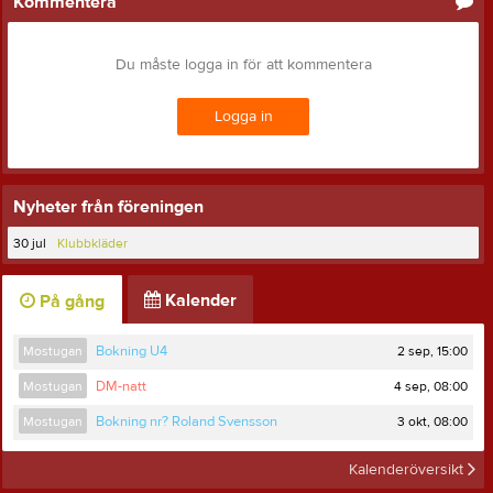
Kommentera
Du måste logga in för att kommentera
Logga in
Nyheter från föreningen
30 jul
Klubbkläder
Kalender
På gång
2 sep, 15:00
Mostugan
Bokning U4
4 sep, 08:00
Mostugan
DM-natt
3 okt, 08:00
Mostugan
Bokning nr? Roland Svensson
Kalenderöversikt