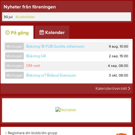
Nyheter från föreningen
30 jul
Klubbkläder
Kalender
På gång
9 aug, 10:00
Mostugan
Bokning 18 FUB Gunilla Johansson
2 sep, 15:00
Mostugan
Bokning U4
4 sep, 08:00
Mostugan
DM-natt
3 okt, 08:00
Mostugan
Bokning nr? Roland Svensson
Kalenderöversikt
Registrera din klubb/din grupp