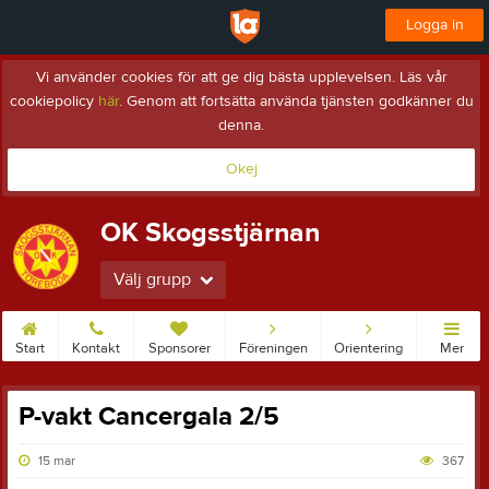
Logga in
Vi använder cookies för att ge dig bästa upplevelsen. Läs vår
cookiepolicy
här
. Genom att fortsätta använda tjänsten godkänner du
denna.
Okej
OK Skogsstjärnan
Välj grupp
Start
Kontakt
Sponsorer
Föreningen
Orientering
Mer
P-vakt Cancergala 2/5
15 mar
367