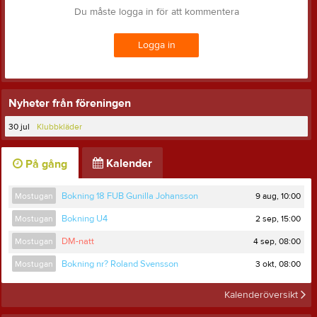
Du måste logga in för att kommentera
Logga in
Nyheter från föreningen
30 jul
Klubbkläder
Kalender
På gång
9 aug, 10:00
Mostugan
Bokning 18 FUB Gunilla Johansson
2 sep, 15:00
Mostugan
Bokning U4
4 sep, 08:00
Mostugan
DM-natt
3 okt, 08:00
Mostugan
Bokning nr? Roland Svensson
Kalenderöversikt