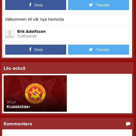
Dela
Tweeta
Välkommen till vår nya hemsida
Erik Adolfsson
Ordförande
Dela
Tweeta
Läs också
30 jul
Klubbkläder
Kommentera