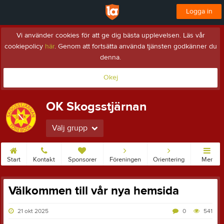
Logga in
Vi använder cookies för att ge dig bästa upplevelsen. Läs vår
cookiepolicy
här
. Genom att fortsätta använda tjänsten godkänner du
denna.
Okej
OK Skogsstjärnan
Välj grupp
Start
Kontakt
Sponsorer
Föreningen
Orientering
Mer
Välkommen till vår nya hemsida
21 okt 2025
0
541