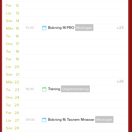
13:00
Fre
12
Lör
13
Sön
14
13:00
Bokning 14 PRO
Mostugan
v.25
Mån
15
Tis
16
17:00
Ons
17
Tor
18
Fre
19
Lör
20
Sön
21
v.26
Mån
22
18:00
Träning
Ungdomsträning
Tis
23
Ons
24
19:00
Tor
25
Fre
26
09:00
Bokning 16 Tasnem Mnawar
Mostugan
Lör
27
Sön
28