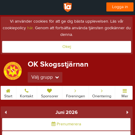
Logga in
Vi använder cookies för att ge dig bästa upplevelsen. Läs vår
cookiepolicy
här
. Genom att fortsätta använda tjänsten godkänner du
denna.
Okej
OK Skogsstjärnan
Välj grupp
Start
Kontakt
Sponsorer
Föreningen
Orientering
Mer
Juni 2026
Prenumerera