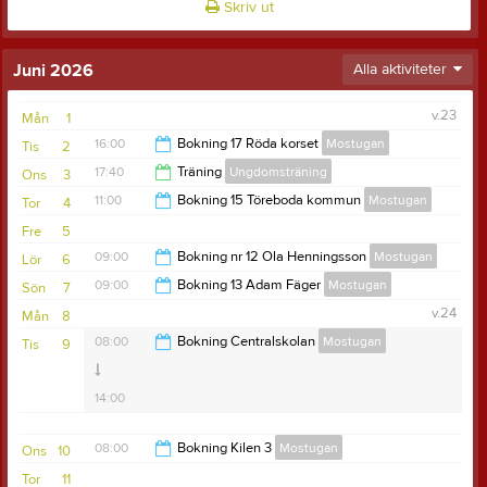
Skriv ut
Juni 2026
Alla aktiviteter
v.23
Mån
1
16:00
Bokning 17 Röda korset
Mostugan
Tis
2
17:40
Träning
Ungdomsträning
Ons
3
22:00
11:00
Bokning 15 Töreboda kommun
Mostugan
Tor
4
19:00
Fre
5
18:00
09:00
Bokning nr 12 Ola Henningsson
Mostugan
Lör
6
09:00
Bokning 13 Adam Fäger
Mostugan
Sön
7
23:55
v.24
Mån
8
23:55
08:00
Bokning Centralskolan
Mostugan
Tis
9
14:00
08:00
Bokning Kilen 3
Mostugan
Ons
10
Tor
11